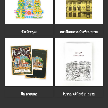
ซีน วัดอรุณ
สถาปัตยกรรมมิวเซียมสยาม
ซีน พระนคร
โบราณคดีมิวเซียมสยาม