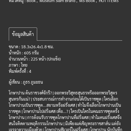
หมวดหมู่ :
Book
,
Museum Siam Brand
,
MS-Book
,
HOT ITEMS
ข้อมูลสินค้า
ขนาด : 18.3x26.4x1.8 ซม.
น้ำหนัก : 605 กรัม
จำนวนหน้า : 225 หน้า (ปกแข็ง)
ภาษา : ไทย
พิมพ์ครั้งที่ : 4
ผู้เขียน : ภูธร ภูมะธน
โกษาปาน ต้นราชวงศ์จักรี? | ออกพระวิสุทธสุนธรหรือออกพระวิสูตร
สุนทรกันแน่? | ประสบการณ์การทำงานก่อนได้เป็นราชฑูต | ใครเลือก
โกษาปานเป็นราชฑูต...สยามหรือฝรั่งเศส | ทำไมจึงเลือกโกษาปานเป็น
ราชฑูต | โกษาปานไปฝรั่งเศส เพื่อ...? | ใครเป็นใครในคณะราชฑูตครั้ง
โกษาปาน | การต้อนรับราชฑูตโกษาปานที่ฝรั่งเศส | ทำไมคนฝรั่งเศสจึง
สนใจติดตามพฤติกรรมโกษาปาน | มิเพียงแค่เชิญพระราชสาส์น แต่ยัง
เจรจาความเมืองด้วย | โกษาปานฟีเวอร์ในฝรั่งเศส | โกษาปาน นักบันทึก