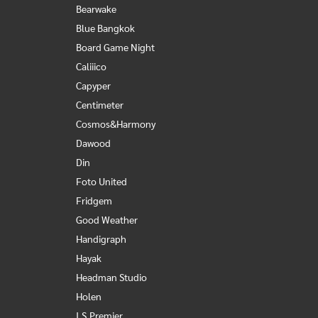
Bearwake
Blue Bangkok
Board Game Night
Caliiico
Capyper
Centimeter
Cosmos&Harmony
Dawood
Din
Foto United
Fridgem
Good Weather
Handigraph
Hayak
Headman Studio
Holen
I.S.Premier