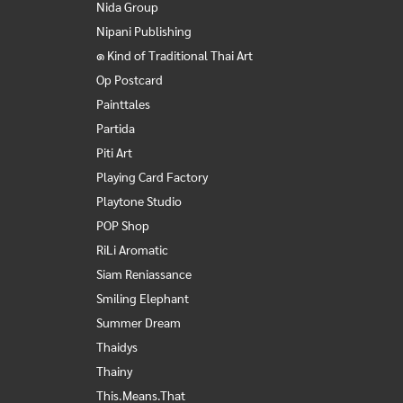
Nida Group
Nipani Publishing
๑ Kind of Traditional Thai Art
Op Postcard
Painttales
Partida
Piti Art
Playing Card Factory
Playtone Studio
POP Shop
RiLi Aromatic
Siam Reniassance
Smiling Elephant
Summer Dream
Thaidys
Thainy
This.Means.That