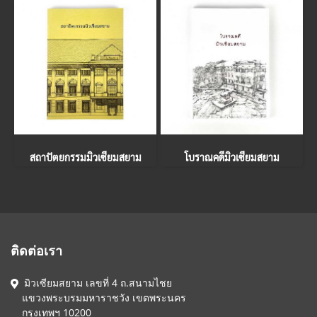
สถาปัตยกรรมมิวเซียมสยาม
โบราณคดีมิวเซียมสยาม
ติดต่อเรา
มิวเซียมสยาม เลขที่ 4 ถ.สนามไชย
แขวงพระบรมมหาราชวัง เขตพระนคร
กรุงเทพฯ 10200