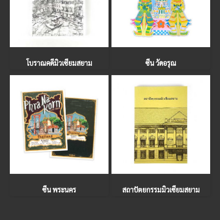
โบราณคดีมิวเซียมสยาม
ซีน วัดอรุณ
ซีน พระนคร
สถาปัตยกรรมมิวเซียมสยาม