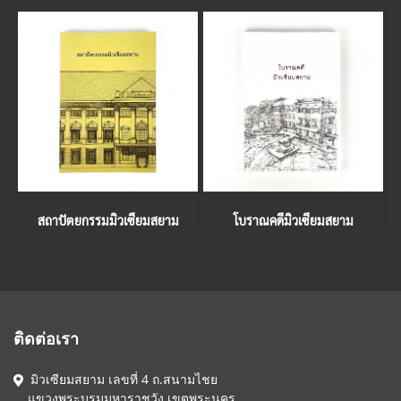
สถาปัตยกรรมมิวเซียมสยาม
โบราณคดีมิวเซียมสยาม
ติดต่อเรา
มิวเซียมสยาม เลขที่ 4 ถ.สนามไชย
แขวงพระบรมมหาราชวัง เขตพระนคร