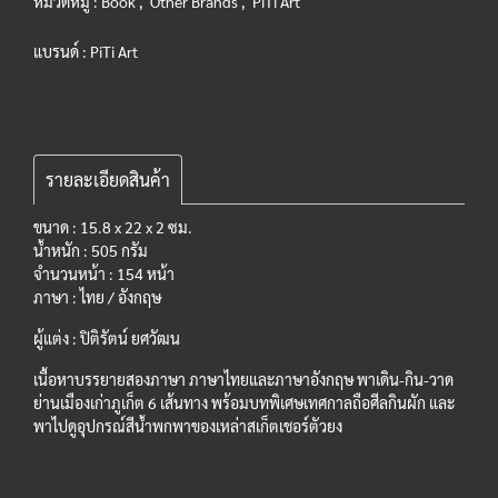
หมวดหมู่ :
Book
,
Other Brands
,
PiTi Art
แบรนด์ :
PiTi Art
รายละเอียดสินค้า
ขนาด : 15.8 x 22 x 2 ซม.
น้ำหนัก : 505 กรัม
จำนวนหน้า : 154 หน้า
ภาษา : ไทย / อังกฤษ
ผู้แต่ง : ปิติรัตน์ ยศวัฒน
เนื้อหาบรรยายสองภาษา ภาษาไทยและภาษาอังกฤษ พาเดิน-กิน-วาด
ย่านเมืองเก่าภูเก็ต 6 เส้นทาง พร้อมบทพิเศษเทศกาลถือศีลกินผัก และ
พาไปดูอุปกรณ์สีน้ำพกพาของเหล่าสเก็ตเชอร์ตัวยง