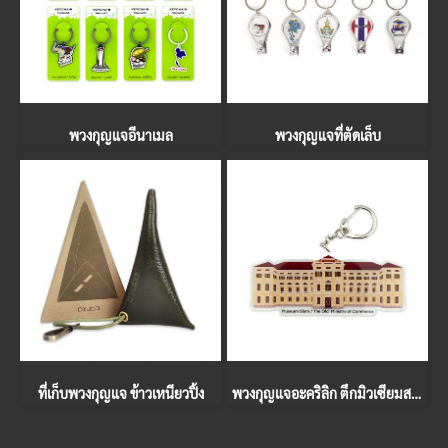
พวงกุญแจอีนาเมล
พวงกุญแจที่ตัดเล็บ
ที่เก็บพวงกุญแจ ข้าวเหนียวปิ้ง
พวงกุญแจอะคริลิก ตึกมิวเซียมสยาม