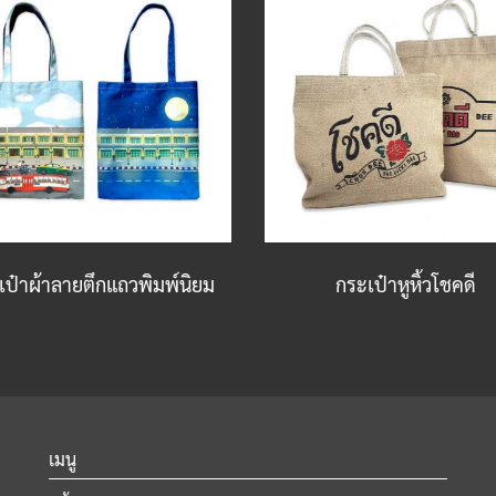
เป๋าผ้าลายตึกแถวพิมพ์นิยม
กระเป๋าหูหิ้วโชคดี
เมนู