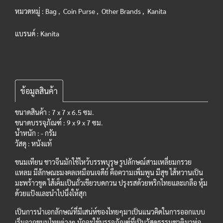
หมวดหมู่ :
Bag
,
Coin Purse
,
Other Brands
,
Kanita
แบรนด์ :
Kanita
ข้อมูลสินค้า
ขนาดสินค้า : 7 x 7 x 6.5
ซม.
ขนาดบรรจุภัณฑ์ : 9 x 9 x 7 ซม.
น้ำหนัก : - กรัม
วัสดุ : หนังแท้
ขนมเทียน ชาวจีนมักใช้ไหว้บรรพบุรุษ รูปลักษณ์สามเหลี่ยมกรวย
แหลม มีลักษณะมงคลเหมือนเจดีย์ คือความเพิ่มพูน มีสุข ไส้หวานเป็น
มะพร้าวขูด ไส้เค็มเป็นถั่วเขียวบดกวน ปรุงรสด้วยพริกไทยและเกลือ หุ้ม
ด้วยแป้งและนำไปนึ่งให้สุก
เป็นการนำเอกลักษณ์ที่มีเสน่ห์ของไทยๆมาเป็นแนวคิดในการออกแบบ
เริ่มจากขนมไทยต่างๆ มักจะใช้บรรจุภัณฑ์ที่เป็นวัสดุธรรมชาติมาห่อ