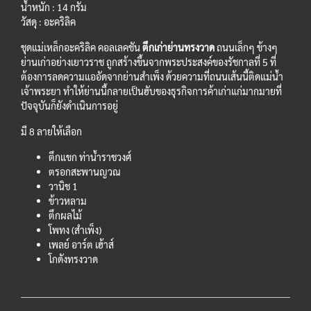
น้ำหนัก : 14 กรัม
วัสดุ : อะคริลิค
ชุดแม่เหล็กอะคริลิค คอลเลคชัน
ตึกเก่าย่านทรงวาด
ถนนเล็กๆ ข้างๆ
ย่านเก่าอย่างเยาวราช ถูกสร้างขึ้นจากพระประสงค์ของรัชกาลที่ 5 ที่
ต้องการลดความแออัดจากย่านสำเพ็ง ด้วยความที่ถนนเส้นนี้ติดแม่น้ำ
เจ้าพระยา ทำให้ย่านนี้กลายเป็นฮับของธุรกิจการค้าเก่าแก่มากมายที่
ปัจจุบันก็ยังดำเนินการอยู่
มี 8 ลายให้เลือก
ตึกแขก ท่าน้ำราชวงศ์
ตรอกสะพานญวณ
วานิช 1
ข้าวหลาม
ตึกผลไม้
โพทง (สำเพ็ง)
เพลย์ อาร์ต เฮ้าส์
โกดังทรงวาด