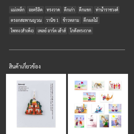
แม่เหล็ก
อะคริลิค
ทรงวาด
ตึกเก่า
ตึกแขก
ท่าน้ำราชวงศ์
ตรอกสะพานญวณ
วานิช 1
ข้าวหลาม
ตึกผลไม้
โพทง (สำเพ็ง)
เพลย์ อาร์ต เฮ้าส์
โกดังทรงวาด
สินค้าเกี่ยวข้อง