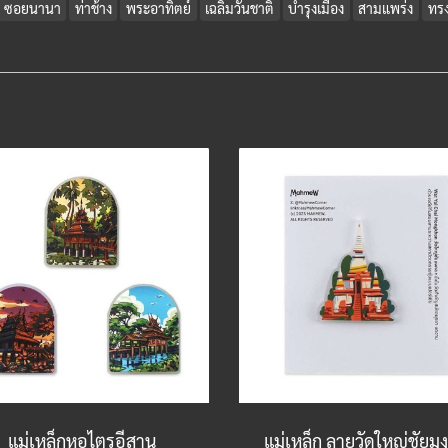
ซอยนานา
ท่าช้าง
พระอาทิตย์
เฉลิมวันชาติ
บำรุงเมือง
สามแพร่ง
ทร
แม่เหล็กหอไตรอีสาน
แม่เหล็ก ลายวัดใหญ่ชัยม