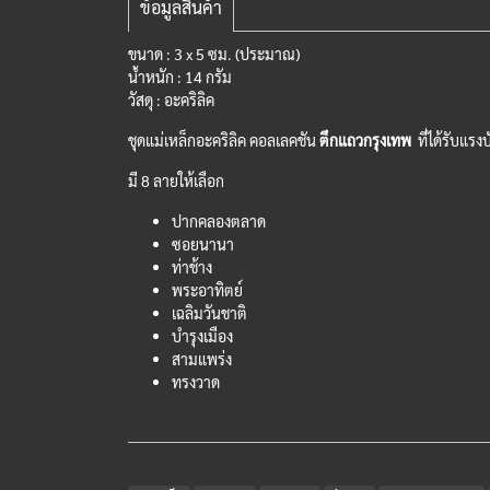
ข้อมูลสินค้า
ขนาด : 3 x 5 ซม. (ประมาณ)
น้ำหนัก : 14 กรัม
วัสดุ : อะคริลิค
ชุดแม่เหล็กอะคริลิค คอลเลคชัน
ตึกแถวกรุงเทพ
ที่ได้รับแรง
มี 8 ลายให้เลือก
ปากคลองตลาด
ซอยนานา​
ท่าช้าง
พระอาทิตย์
เฉลิมวันชาติ
บำรุงเมือง
สามแพร่ง
ทรงวาด