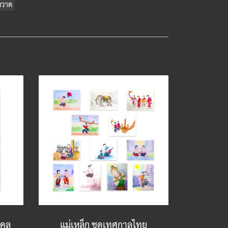
งวาด
งคล
แม่เหล็ก ชุดเทศกาลไทย