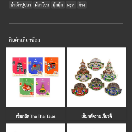
น้ำเต้าปูปลา
ผีตาโขน
ตุ๊กตุ๊ก
ครุฑ
ช้าง
สินค้าเกี่ยวข้อง
เข็มกลัด The Thai Tales
เข็มกลัดรามเกียรติ์