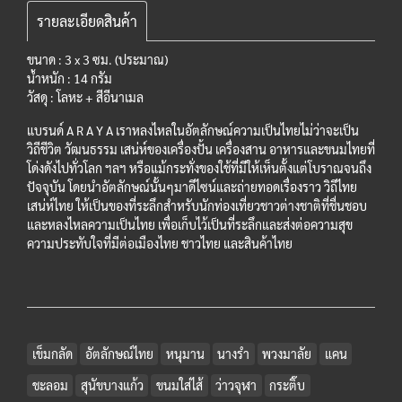
รายละเอียดสินค้า
ขนาด : 3 x 3 ซม. (ประมาณ)
น้ำหนัก : 14 กรัม
วัสดุ : โลหะ + สีอีนาเมล
แบรนด์ A R A Y A เราหลงไหลในอัตลักษณ์ความเป็นไทยไม่ว่าจะเป็น
วิถีชีวิต วัฒนธรรม เสน่ห์ของเครื่องปั้น เครื่องสาน อาหารและขนมไทยที่
โด่งดังไปทั่วโลก ฯลฯ หรือแม้กระทั่งของใช้ที่มีให้เห็นตั้งแต่โบราณจนถึง
ปัจจุบัน โดยนำอัตลักษณ์นั้นๆมาดีไซน์และถ่ายทอดเรื่องราว วิถีไทย
เสน่ห์ไทย ให้เป็นของที่ระลึกสำหรับนักท่องเที่ยวชาวต่างชาติที่ชื่นชอบ
และหลงไหลความเป็นไทย เพื่อเก็บไว้เป็นที่ระลึกและส่งต่อความสุข
ความประทับใจที่มีต่อเมืองไทย ชาวไทย และสินค้าไทย
เข็มกลัด
อัตลักษณ์ไทย
หนุมาน
นางรำ
พวงมาลัย
แคน
ชะลอม
สุนัขบางแก้ว
ขนมใส่ไส้
ว่าวจุฬา
กระติ๊บ