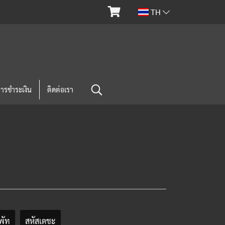
TH
การชำระเงิน
ติดต่อเรา
พัท
สหัสเดชะ