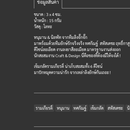
ข้อมูลสินค้า
ขนาด : 3 x 4 ซม.
น้ำหนัก : 15 กรัม
วัสดุ : โลหะ
หนุมาน & นิลพัท จากทีมลิงจั๊กจั๊ก
มาพร้อมด้วยทีมยักษ์รักจริงจริง ทศกัณฐ์ สหัสเดชะ ฤทธิ์กา
ดีไซน์ละเอียด งานลงยาสีละเมียด มาตรฐานงานส่งออก
นักสะสมงาน Craft & Design นี่คือของที่ต้องมีให้จงได้ !
เข็มกลัดรามเกียรติ์ น่าเก็บสะสมทั้ง 6 ดีไซน์
มาปักหมุดความน่ารัก จากเหล่าลิงยักษ์กันเถอะ !
รามเกียรติ์
หนุมาน
ทศกัณฐ์
เข็มกลัด
สหัสเดชะ
น