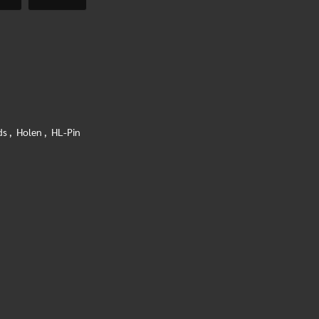
ds
,
Holen
,
HL-Pin