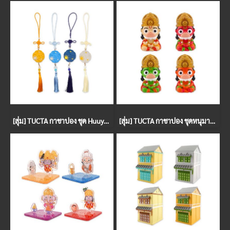
[สุ่ม] TUCTA กาชาปอง ชุด Huuyaow Charm
[สุ่ม] TUCTA กาชาปอง ชุดหนุมานชาญสมร