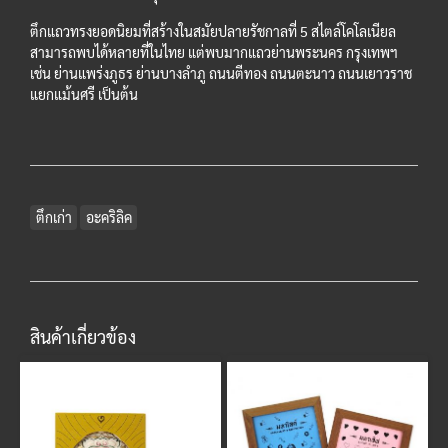
ตึกแถวทรงยอดนิยมที่สร้างในสมัยปลายรัชกาลที่ 5 สไตล์โคโลเนียล
สามารถพบได้หลายที่ในไทย แต่พบมากแถวย่านพระนคร กรุงเทพฯ
เช่น ย่านแพร่งภูธร ย่านบางลำภู ถนนตีทอง ถนนตะนาว ถนนเยาวราช
แยกแม้นศรี เป็นต้น
ตึกเก่า
อะคริลิค
สินค้าเกี่ยวข้อง