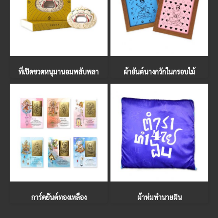
ที่เปิดขวดหนุมานอมพลับพลา
ผ้ายันต์นางกวักในกรอบไม้
การ์ดยันต์ทองเหลือง
ผ้าห่มทำนายฝัน