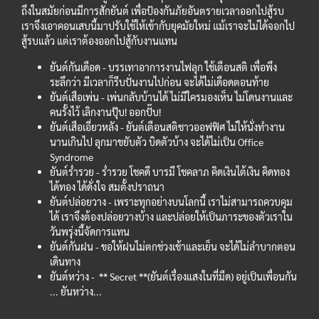
ถึงในสมัยก่อนมีการสักยันต์ เพื่อป้องกันภัยอันตรายเวลาออกไปสู้รบ
เราจึงเอาคอนเสบนี้มาปรับใช้ให้เข้ากับยุคมัยใหม่ เเม้เราจะไม่ได้จอกไป
สู้รบแล้ว แต่เราต้องออกไปสู้กับงานแทน
ยันต์กันเดือด - บรรเทาอาการงานไฟลุก ใช้เตือนสติ เพื่อพึง
ระลึกว่า มีเวลาก็รีบปั่นงานไปก่อน จะได้ไม่เดือดตอนท้าย
ยันต์เสือเพ่น - เพ่นกลับบ้านได้ ไม่มีใครมองเห็น ไม่โดนงานและ
คนรั้งไว้ เลิกงานปุ๊บ! ออกปั๊บ!
ยันต์เสือเอี่ยวหลัง - ยันต์เตือนสติชาวออฟฟิศ ไม่ให้นั่งทำงาน
นานเกินไป ลุกมาขยับตัว บิดตัวบ้าง จะได้ไม่เป็น Office
Syndrome
ยันต์ร่ำรวย - ร่ำรวย โชคดี บารมี โชคลาภ คิดเงินไต้เงิน คิดทอง
ได้ทอง ได้ดั่งใจ สมตั้งปราถนา
ยันต์ปล่อยวาง - เพราะทุกอย่างบนโลกนี้ เราไม่สามารถควบคุม
ได้ เราจึงต้องปล่อยวางบ้าง และปล่อยให้เป็นภาระของตัวเราใน
วันพรุ่งนี้จัดการแทน
ยันต์กันฝน - ขอให้ฝนไม่ตกช่วงเช้าและเย็น จะได้ไม่ลำบากตอน
เดินทาง
ยันต์หว่าง - ** Secret **(ยันต์เรื่องแสงในที่มืด) อยู่เป็นเพื่อนกัน
... ยันหว่าง...