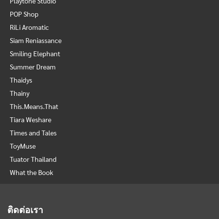
Playtone Studio
POP Shop
RiLi Aromatic
Siam Reniassance
Smiling Elephant
Summer Dream
Thaidys
Thainy
This.Means.That
Tiara Weshare
Times and Tales
ToyMuse
Tuator Thailand
What the Book
ติดต่อเรา