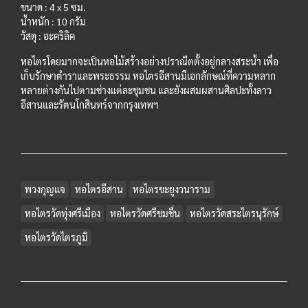
ขนาด : 4 x 5 ซม.
น้ำหนัก : 10 กรัม
วัสดุ : อะคริลิค
หอไตรโดยมากจะเป็นหอไม้สร้างอย่างปราณีตตั้งอยู่กลางสระน้ำ เพื่อ
เก็บรักษาตำราและพระธรรม หอไตรอีสานมีเอกลักษณ์ที่ความหลาก
หลายต่างกันไปตามช่างแต่ละชุมชน และยังผสมผสานศิลปะทั้งลาว
อีสานและรัตนโกสินทร์จากกรุงเทพฯ
พวงกุญแจ
หอไตรอีสาน
หอไตรขะยูงวนาราม
หอไตรวัดทุ่งศรีเมือง
หอไตรวัดศรีชมชื่น
หอไตรวัดสระไตรนุรักษ์
หอไตรวัดไตรภูมิ