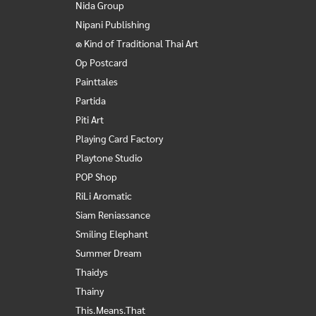
Nida Group
Nipani Publishing
๑ Kind of Traditional Thai Art
Op Postcard
Painttales
Partida
Piti Art
Playing Card Factory
Playtone Studio
POP Shop
RiLi Aromatic
Siam Reniassance
Smiling Elephant
Summer Dream
Thaidys
Thainy
This.Means.That