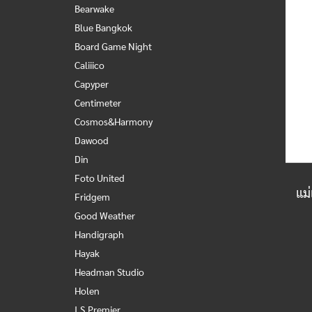
Bearwake
Blue Bangkok
Board Game Night
Caliiico
Capyper
Centimeter
Cosmos&Harmony
Dawood
Din
Foto United
Fridgem
Good Weather
Handigraph
Hayak
Headman Studio
Holen
I.S.Premier