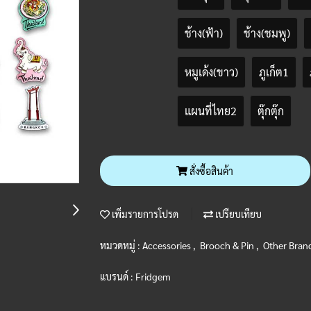
ช้าง(ฟ้า)
ช้าง(ชมพู)
หมูเด้ง(ขาว)
ภูเก็ต1
แผนที่ไทย2
ตุ๊กตุ๊ก
สั่งซื้อสินค้า
เพิ่มรายการโปรด
เปรียบเทียบ
หมวดหมู่ :
Accessories
,
Brooch & Pin
,
Other Bran
แบรนด์ :
Fridgem