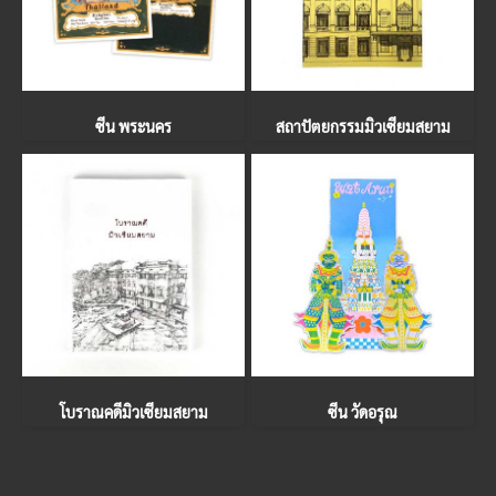
ซีน พระนคร
สถาปัตยกรรมมิวเซียมสยาม
โบราณคดีมิวเซียมสยาม
ซีน วัดอรุณ