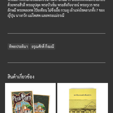
ด้วยพระสีวลี พระอุปคุต พระบัวเข็ม พระสังกัจจายน์ พระกุเวร พระ
ลักษมี พระพลเทพ โป๊ยเซียน ไฉ่ซิ่งเอี๊ย กวนอู เจ้าแห่งโชคลาภทั้ง 7 ของ
ญี่ปุ่น นางกวัก แม่โพสพ และพระแม่ธรณี
ทิพยประติมา
อรุณศักดิ์ กิ่งมณี
สินค้าเกี่ยวข้อง